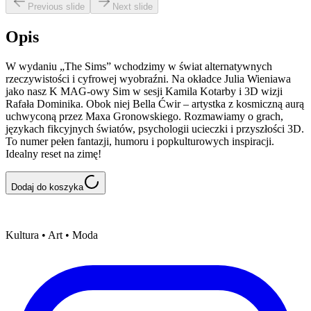
Previous slide
Next slide
Opis
W wydaniu „The Sims” wchodzimy w świat alternatywnych
rzeczywistości i cyfrowej wyobraźni. Na okładce Julia Wieniawa
jako nasz K MAG-owy Sim w sesji Kamila Kotarby i 3D wizji
Rafała Dominika. Obok niej Bella Ćwir – artystka z kosmiczną aurą
uchwyconą przez Maxa Gronowskiego. Rozmawiamy o grach,
językach fikcyjnych światów, psychologii ucieczki i przyszłości 3D.
To numer pełen fantazji, humoru i popkulturowych inspiracji.
Idealny reset na zimę!
Dodaj do koszyka
Kultura • Art • Moda